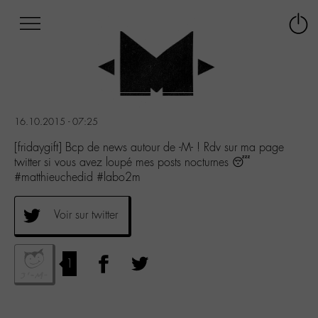
Afficher
Panneau de gestion des cookies
Labo
Connex
-
le
M-
menu
Aller
au
menu
16.10.2015 - 07:25
Aller
au
[fridaygift] Bcp de news autour de -M- ! Rdv sur ma page
contenu
twitter si vous avez loupé mes posts nocturnes 😴
Aller
#matthieuchedid #labo2m
à
la
Voir sur twitter
recherche
1