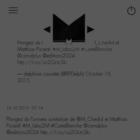
Afficher
Panneau de gestion des cookies
Labo
Connex
-
le
M-
menu
Aller
Plongez ds l'univers surréaliste de
@M_Chedid
et
au
Matthias Picard!
#M_labo2M
#CarteBlanche
menu
@canalplus
@editions2024
Aller
http://t.co/us2GctcSki
au
contenu
— delphine caurette (@RPDelph)
October 16,
Aller
2015
à
la
recherche
16.10.2015 - 07:16
Plongez ds l’univers surréaliste de @M_Chedid et Matthias
Picard! #M_labo2M #CarteBlanche @canalplus
@editions2024 http://t.co/us2GctcSki