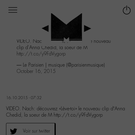
Afficher
Panneau de gestion des cookies
Labo
Connex
-
le
M-
menu
Aller
VIDEO. Nach: découvrez «Lève-toi» le nouveau
au
clip d'Anna Chedid, la soeur de M
menu
http://t.co/y9FdVygorp
Aller
au
— Le Parisien | musique (@parisienmusique)
contenu
October 16, 2015
Aller
à
la
recherche
16.10.2015 - 07:32
VIDEO. Nach: découvrez «Lève-toi» le nouveau clip d’Anna
Chedid, la soeur de M http://t.co/y9FdVygorp
Voir sur twitter