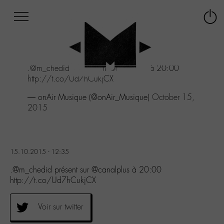
Afficher
Panneau de gestion des cookies
Labo
Connex
-
le
M-
menu
Aller
.
@m_chedid
présent sur
@canalplus
à 20:00
au
http://t.co/Ud7hCukjCX
menu
Aller
— onAir Musique (@onAir_Musique)
October 15,
au
2015
contenu
Aller
à
la
15.10.2015 - 12:35
recherche
.@m_chedid présent sur @canalplus à 20:00
http://t.co/Ud7hCukjCX
Voir sur twitter