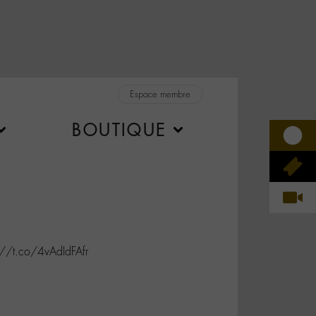
Espace membre
BOUTIQUE
://t.co/4vAdIdFAfr