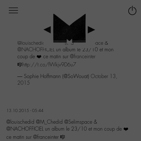
Afficher
Panneau de gestion des cookies
Labo
Connex
-
le
M-
menu
Aller
@louischedid
@M_Chedid
@Selimspace
&
au
@NACHOFFICIEL
un album le 23/10 et mon
menu
coup de ❤️ ce matin sur
@franceinter
Aller
au
🎼
http://t.co/fWkjv9D6u7
contenu
— Sophie Hoffmann (@SoWouat)
October 13,
Aller
2015
à
la
recherche
13.10.2015 - 05:44
@louischedid @M_Chedid @Selimspace &
@NACHOFFICIEL un album le 23/10 et mon coup de ❤️
ce matin sur @franceinter 🎼