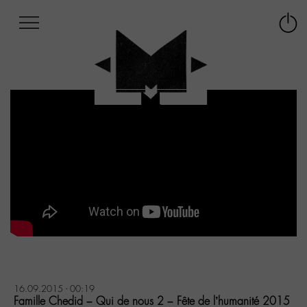
Afficher
Panneau de gestion des cookies
Labo
Connex
-
le
M-
menu
Aller
au
menu
Aller
au
contenu
Aller
à
la
recherche
16.09.2015 - 00:19
Famille Chedid – Qui de nous 2 – Fête de l’humanité 2015