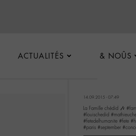
ACTUALITÉS
& NOÛS
14.09.2015 - 07:49
La Famille chédid 🎶 #fa
#louischedid #mathieuch
#fetedelhumanite #fete #
#paris #september #concer