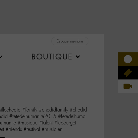
Espace membre
BOUTIQUE
millechedid #family #chedidfamily #chedid
edid #fetedelhumanite2015 #fetedelhuma
humanite #musique #talent #lebourget
t #friends #festival #musicien