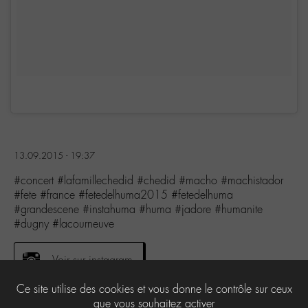
13.09.2015 - 19:37
#concert #lafamillechedid #chedid #macho #machistador
#fete #france #fetedelhuma2015 #fetedelhuma
#grandescene #instahuma #huma #jadore #humanite
#dugny #lacourneuve
Voir sur instagram
Ce site utilise des cookies et vous donne le contrôle sur ceux
que vous souhaitez activer
1