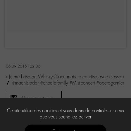
06.09.2015 - 22:06
« Je me brise au Whisky-Glace mais je courtise avec classe »
🎵 #machistador #chedidfamily #M #concert #operagarnier
Voir sur instagram
Ce site utilise des cookies et vous donne le contrôle sur ceux
que vous souhaitez activer
1