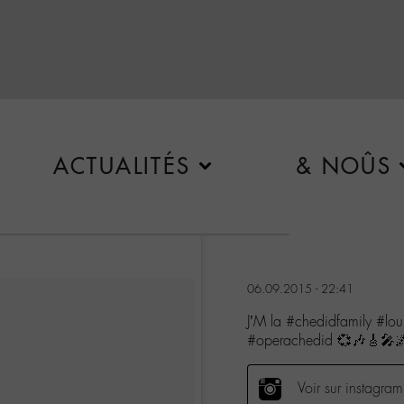
ACTUALITÉS
& NOÛS
06.09.2015 - 22:41
J’M la #chedidfamily #lo
#operachedid 💞🎶🎸🎤
Voir sur instagram