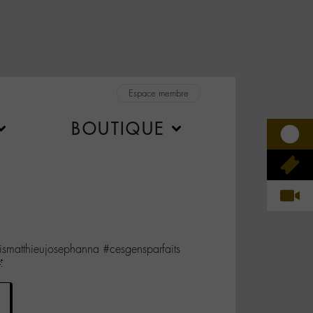
Espace membre
BOUTIQUE
uismatthieujosephanna #cesgensparfaits
