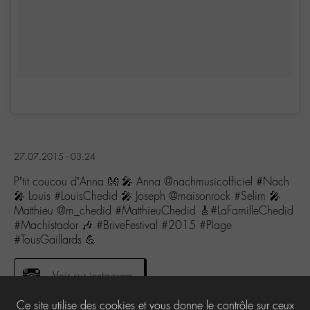
27.07.2015 - 03:24
P’tit coucou d’Anna 👐 🎤 Anna @nachmusicofficiel #Nach
🎤 Louis #LouisChedid 🎤 Joseph @maisonrock #Selim 🎤
Matthieu @m_chedid #MatthieuChedid 🎸#LaFamilleChedid
#Machistador 🎶 #BriveFestival #2015 #Plage
#TousGaillards 💪
Voir sur instagram
Ce site utilise des cookies et vous donne le contrôle sur ceux