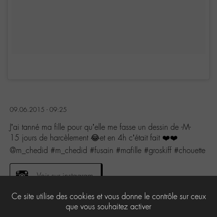
09.06.2015 - 09:25
J’ai tanné ma fille pour qu’elle me fasse un dessin de -M-
15 jours de harcèlement 😂et en 4h c’était fait ❤️❤️
@m_chedid #m_chedid #fusain #mafille #groskiff #chouette
Voir sur instagram
Ce site utilise des cookies et vous donne le contrôle sur ceux
que vous souhaitez activer
0