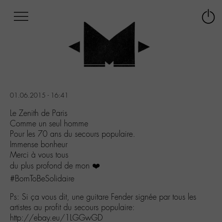
Afficher
Panneau de gestion des cookies
Labo
Connex
-
le
M-
menu
Aller
au
menu
Aller
01.06.2015 - 16:41
au
contenu
Le Zenith de Paris
Aller
Comme un seul homme
à
Pour les 70 ans du secours populaire.
la
Immense bonheur
recherche
Merci à vous tous
du plus profond de mon ❤️
#BornToBeSolidaire
Ps: Si ça vous dit, une guitare Fender signée par tous les
artistes au profit du secours populaire:
http://ebay.eu/1LGGwGD