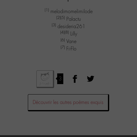
(1)
melodimomelimilode
(2)
(5)
Palactu
(3)
desideria261
(4)
(8)
Lilly
(6)
Vane
(7)
Fi-Flo
3
Découvrir les autres poèmes exquis