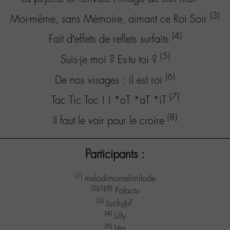
(3)
Moi-même, sans Mémoire, aimant ce Roi Soir
(4)
Fait d’effets de reflets surfaits
(5)
Suis-je moi ? Es-tu toi ?
(6)
De nos visages : il est roi
(7)
Tac Tic Toc ! ! *oT *aT *iT
(8)
Il faut le voir pour le croire
Participants :
(1)
melodimomelimilode
(2)
(5)
(8)
Palactu
(3)
LuckyJul'
(4)
Lilly
(6)
Léa