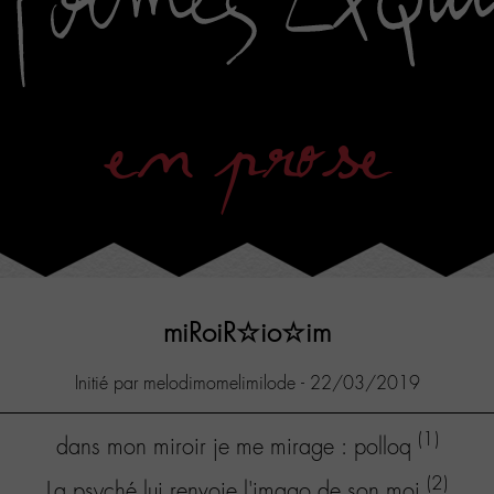
en prose
miRoiR☆io☆im
Initié par melodimomelimilode - 22/03/2019
(1)
dans mon miroir je me mirage : polloq
(2)
La psyché lui renvoie l'imago de son moi