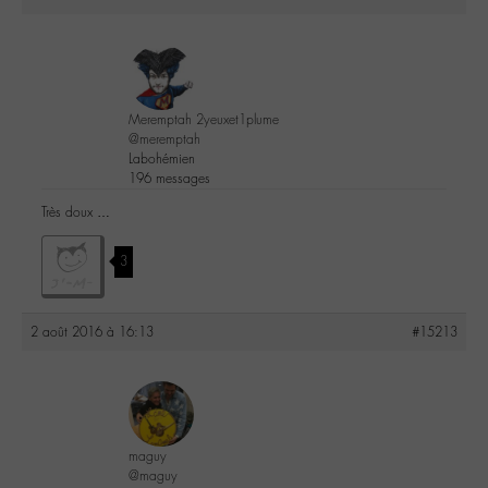
Meremptah 2yeuxet1plume
@meremptah
Labohémien
196 messages
Très doux …
3
2 août 2016 à 16:13
#15213
maguy
@maguy