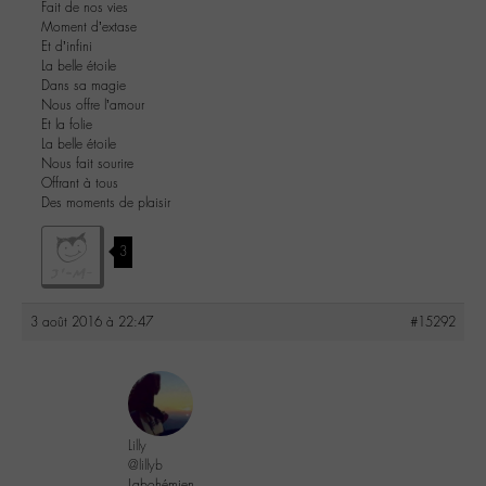
Fait de nos vies
Moment d’extase
Et d’infini
La belle étoile
Dans sa magie
Nous offre l’amour
Et la folie
La belle étoile
Nous fait sourire
Offrant à tous
Des moments de plaisir
3
3 août 2016 à 22:47
#15292
Lilly
@lillyb
Labohémien