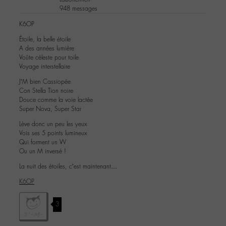
948 messages
K6OP
Étoile, la belle étoile
A des années lumière
Voûte céleste pour toile
Voyage interstellaire
J’M bien Cassiopée
Con Stella Tion noire
Douce comme la voie lactée
Super Nova, Super Star
Lève donc un peu les yeux
Vois ses 5 points lumineux
Qui forment un W
Ou un M inversé !
La nuit des étoiles, c’est maintenant…
K6OP
3