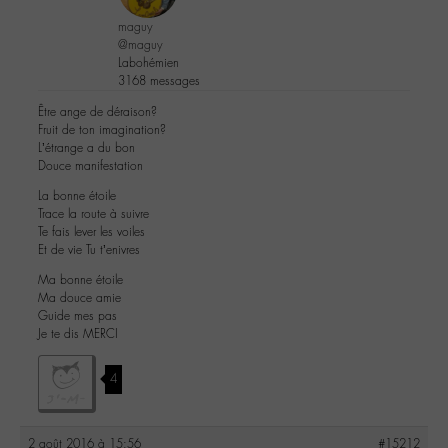
maguy
@maguy
Labohémien
3168 messages
Être ange de déraison?
Fruit de ton imagination?
L’étrange a du bon
Douce manifestation
La bonne étoile
Trace la route à suivre
Te fais lever les voiles
Et de vie Tu t’enivres
Ma bonne étoile
Ma douce amie
Guide mes pas
Je te dis MERCI
4
2 août 2016 à 15:56
#15212