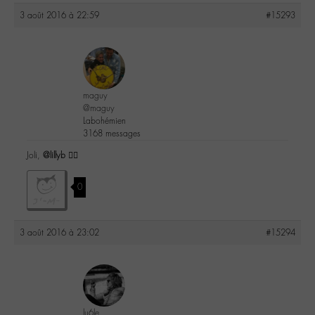
3 août 2016 à 22:59
#15293
maguy
@maguy
Labohémien
3168 messages
Joli,
@lillyb
👍🏼
0
3 août 2016 à 23:02
#15294
lu6le