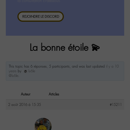
la consultation ci-dessous.
REJOINDRE LE DISCORD
La bonne étoile 💫
This topic has 6 réponses, 5 participants, and was last updated
il y a 10
years
by
lu6le
@lu6le
.
Auteur
Articles
2 août 2016 à 15:35
#15211