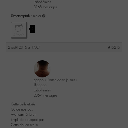
Labohémien
3168 messages
@meremptah
: merci 😉
2
2 août 2016 à 17:07
#15215
gagoo « j’aime donc je suis »
@gagoo
Labohémien
2367 messages
Cette belle étoile
Guide nos pas
Avançant à taton
Empli de pourquoi pas
Cette douce étoile