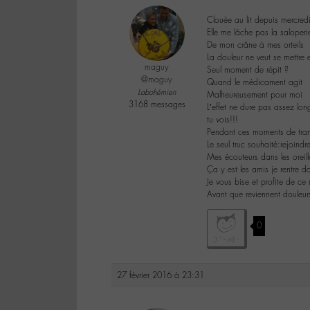
Clouée au lit depuis mercred
Elle me lâche pas la saloperi
De mon crâne à mes orteils
La douleur ne veut se mettre e
maguy
Seul moment de répit ?
@maguy
Quand le médicament agit
Labohémien
Malheureusement pour moi
3168 messages
L’effet ne dure pas assez lo
tu vois!!!
Pendant ces moments de tranq
Le seul truc souhaité:rejoind
Mes écouteurs dans les oreill
Ça y est les amis je rentre d
Je vous bise et profite de c
Avant que reviennent douleu
0
27 février 2016 à 23:31