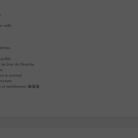
i
e
n veille
ngtemps,
uillité
re les bras de Morphée
es
ans le sommeil
e moment
rs et tremblements 😘😘😘