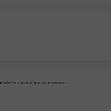
ger avec moi ta grippe!je t’aime pour ta générosité…