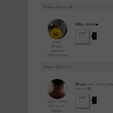
28 février 2016 à 1:08
@lillyb
:😘😘😘❤️
0
maguy
@maguy
Labohémien
3168 messages
28 février 2016 à 2:10
@maguy
merci d’avoir parta
Garce !!!😠
0
gagoo « j’aime
donc je suis »
@gagoo