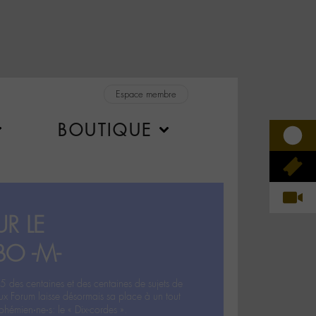
Espace membre
BOUTIQUE
R LE
BO -M-
5 des centaines et des centaines de sujets de
ux Forum laisse désormais sa place à un tout
hémien‧ne‧s: le « Dix-cordes ».