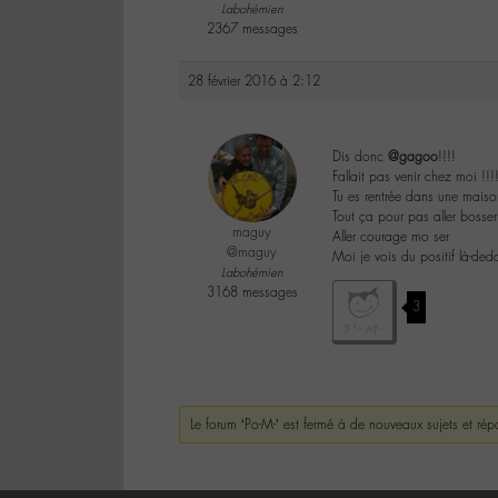
Labohémien
2367 messages
28 février 2016 à 2:12
Dis donc
@gagoo
!!!!
Fallait pas venir chez moi !!!
Tu es rentrée dans une maiso
Tout ça pour pas aller bosser:
maguy
Aller courage mo ser
@maguy
Moi je vois du positif là-de
Labohémien
3168 messages
3
Le forum ‘Po-M-’ est fermé à de nouveaux sujets et rép