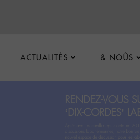
ACTUALITÉS
& NOÛS
RENDEZ-VOUS SU
‘DIX-CORDES’ LA
Après avoir accueilli depuis octobre 201
discussions labohémiennes, notre bon vie
nouvel espace de discussion pour les labo