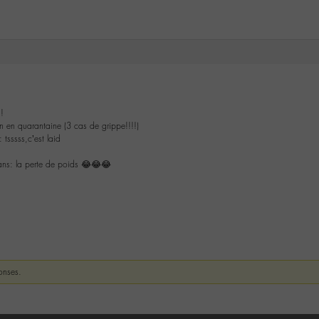
!!
n en quarantaine (3 cas de grippe!!!!)
 tsssss,c’est laid
dans: la perte de poids 😂😂😂
onses.