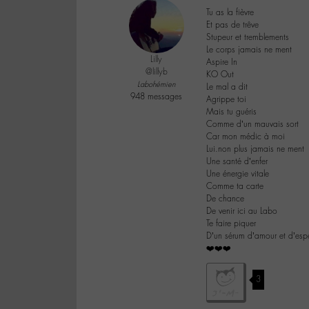
Tu as la fièvre
Et pas de trêve
Stupeur et tremblements
Le corps jamais ne ment
Lilly
Aspire In
@lillyb
KO Out
Labohémien
Le mal a dit
948 messages
Agrippe toi
Mais tu guéris
Comme d’un mauvais sort
Car mon médic à moi
Lui.non plus jamais ne ment
Une santé d’enfer
Une énergie vitale
Comme ta carte
De chance
De venir ici au Labo
Te faire piquer
D’un sérum d’amour et d’esp
❤️❤️❤️
3