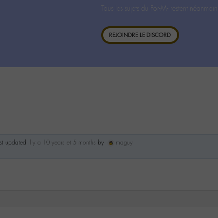
Tous les sujets du For-M- restent néanmoin
REJOINDRE LE DISCORD
ast updated
il y a 10 years et 5 months
by
maguy