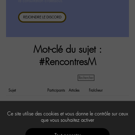
la consultation ci-dessous.
REJOINDRE LE DISCORD
Mot-clé du sujet :
#RencontresM
Sujet
Participants
Articles
Fraîcheur
Nos rencontres … grâce
3
3
il y a 10 years
à -M-
et 8 months
Ce site utilise des cookies et vous donne le contrôle sur ceux
que vous souhaitez activer