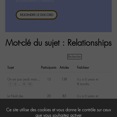
la consultation ci-dessous.
REJOINDRE LE DISCORD
Mot-clé du sujet : Relationships
Sujet
Participants
Articles
Fraîcheur
On est pas jeudi mais…
13
138
il y a 6 years et
…
8 months
1
2
9
10
Le Noël des
20
83
il y a 6 years et
Labohemiens – 2017
8 months
…
1
2
5
6
Ce site utilise des cookies et vous donne le contrôle sur ceux
que vous souhaitez activer