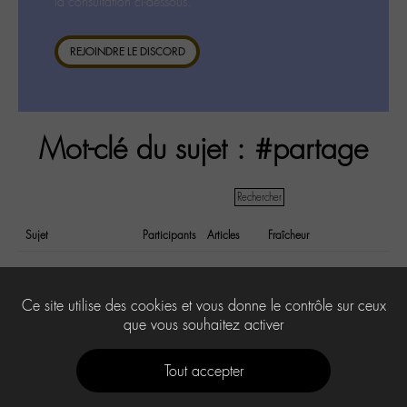
la consultation ci-dessous.
REJOINDRE LE DISCORD
Mot-clé du sujet : #partage
Sujet
Participants
Articles
Fraîcheur
Aurais-je l'audace ?
1
1
il y a 5 years et
7 months
Ce site utilise des cookies et vous donne le contrôle sur ceux
que vous souhaitez activer
Tout accepter