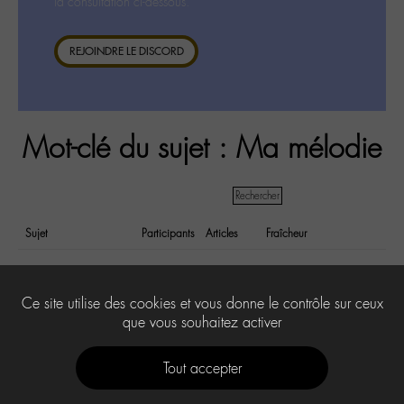
la consultation ci-dessous.
REJOINDRE LE DISCORD
Mot-clé du sujet : Ma mélodie
Sujet
Participants
Articles
Fraîcheur
Ma mélodie version
3
4
il y a 8 years et
instrumentale- mariage
6 months
Ce site utilise des cookies et vous donne le contrôle sur ceux
que vous souhaitez activer
Tout accepter