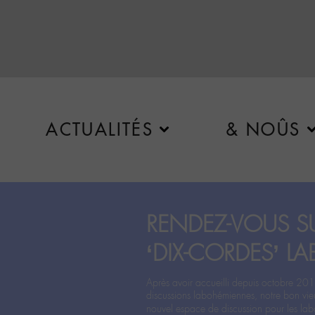
ACTUALITÉS
& NOÛS
RENDEZ-VOUS SU
‘DIX-CORDES’ LA
Après avoir accueilli depuis octobre 201
discussions labohémiennes, notre bon vie
nouvel espace de discussion pour les labo