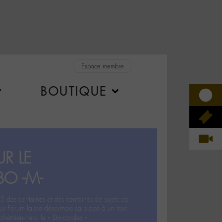
Espace membre
BOUTIQUE
R LE
BO -M-
5 des centaines et des centaines de sujets de
ux Forum laisse désormais sa place à un tout
hémien‧ne‧s: le « Dix-cordes ».