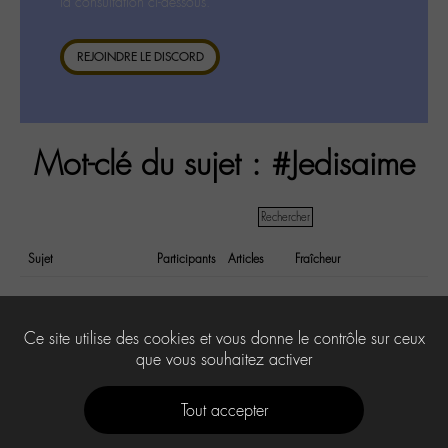
la consultation ci-dessous.
REJOINDRE LE DISCORD
Mot-clé du sujet : #Jedisaime
Sujet
Participants
Articles
Fraîcheur
Paroles – album "Je dis
5
20
il y a 10 years
aime "
et 3 months
1
2
Ce site utilise des cookies et vous donne le contrôle sur ceux
que vous souhaitez activer
Tout accepter