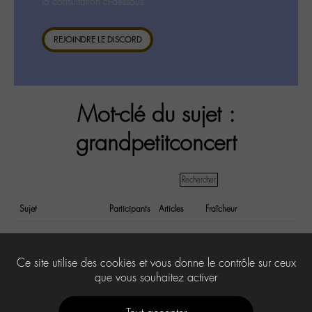
la consultation ci-dessous.
REJOINDRE LE DISCORD
Mot-clé du sujet :
grandpetitconcert
Sujet
Participants
Articles
Fraîcheur
Cherche affiche/photo
2
6
il y a 6 years et
Grand Petit Concert
4 months
Ce site utilise des cookies et vous donne le contrôle sur ceux
que vous souhaitez activer