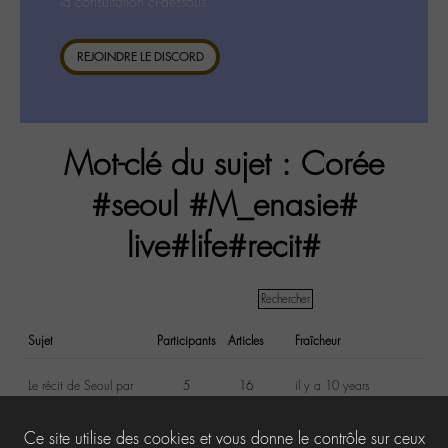
la consultation ci-dessous.
REJOINDRE LE DISCORD
Mot-clé du sujet : Corée
#seoul #M_enasie#
live#life#recit#
Sujet
Participants
Articles
Fraîcheur
Le récit de Seoul par
5
16
il y a 10 years
Maguy et GagOo
et 3 months
1
2
Ce site utilise des cookies et vous donne le contrôle sur ceux