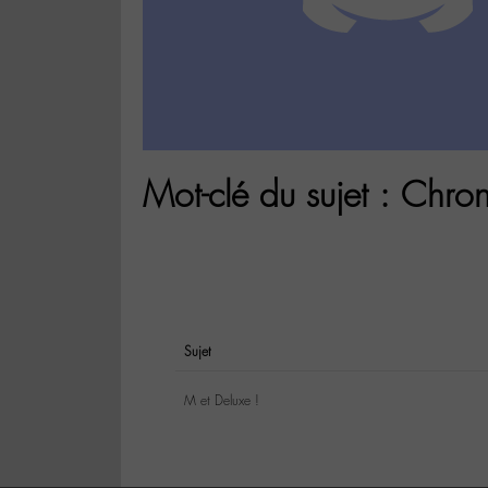
Mot-clé du sujet : Chro
Sujet
M et Deluxe !