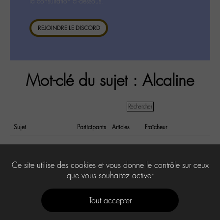
la consultation ci-dessous.
REJOINDRE LE DISCORD
Mot-clé du sujet : Alcaline
Sujet
Participants
Articles
Fraîcheur
Un jeudi une émission 4
1
1
il y a 10 years
Chedid: alcaline
et 9 months
Ce site utilise des cookies et vous donne le contrôle sur ceux
que vous souhaitez activer
Tout accepter