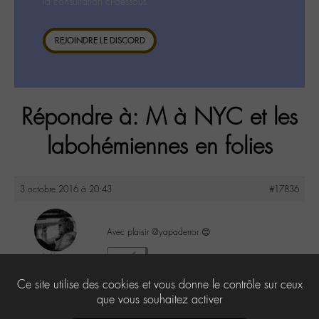
la consultation ci-dessous.
REJOINDRE LE DISCORD
Répondre à: M à NYC et les
labohémiennes en folies
3 octobre 2016 à 20:43
#17836
Avec plaisir @yapaderror 😊
lu6le
0
@lu6le
Ce site utilise des cookies et vous donne le contrôle sur ceux
Labohémien
324 messages
que vous souhaitez activer