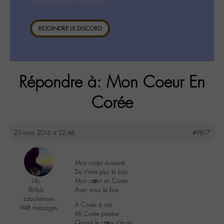
la consultation ci-dessous.
REJOINDRE LE DISCORD
Répondre à: Mon Coeur En
Corée
23 mars 2016 à 22:46
#9877
Mon corps écoeuré
De n’être plus la bas
Lilly
Mon cœur en Corée
@lillyb
Avec vous la bas
Labohémien
A Corée à cris
948 messages
Ah Corée perdue
Quand le cœur s’écrie