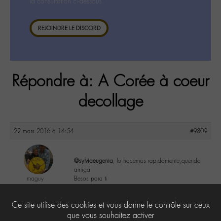
la consultation ci-dessous.
REJOINDRE LE DISCORD
Répondre à: A Corée à coeur
decollage
22 mars 2016 à 14:54
#9809
@sylviaeugenia
, lo hacemos rapidamente,querida
amiga
maguy
Besos para ti
@maguy
Labohémien
1
Ce site utilise des cookies et vous donne le contrôle sur ceux
3168 messages
que vous souhaitez activer