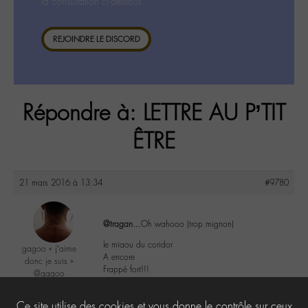
la consultation ci-dessous.
REJOINDRE LE DISCORD
Répondre à: LETTRE AU P’TIT
ÊTRE
21 mars 2016 à 13:34
#9780
@tragan
…Oh wahooo (trop mignon)
le miaou du coridor
gagoo « j’aime
A encore
donc je suis »
Frappé fort!!!
@gagoo
Labohémien
2367 messages
3
Ce site utilise des cookies et vous donne le contrôle sur ceux