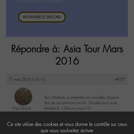
la consultation ci-dessous.
REJOINDRE LE DISCORD
Répondre à: Asia Tour Mars
2016
17 mars 2016 à 16:10
#9577
Bon Matthieu a interprété une nouvelles chanson
lors de son premier concert. J’espère avoir votre
VirginieLayet
feed-back :) See you soon !!!!
@virginiel
Labohémien
3
Ce site utilise des cookies et vous donne le contrôle sur ceux
138 messages
que vous souhaitez activer