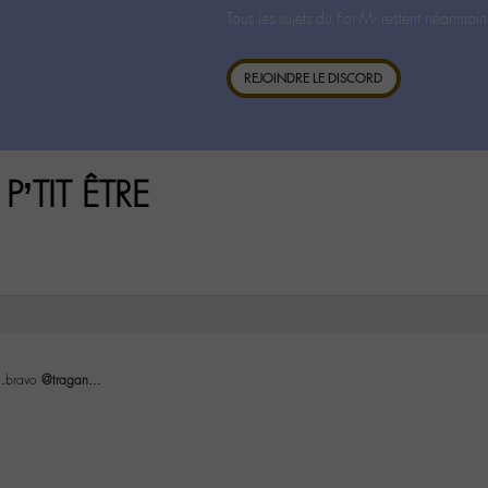
Tous les sujets du For-M- restent néanmoin
REJOINDRE LE DISCORD
P’TIT ÊTRE
me…bravo
@tragan
…