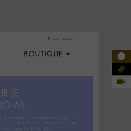
Espace membre
BOUTIQUE
R LE
BO -M-
5 des centaines et des centaines de sujets de
ux Forum laisse désormais sa place à un tout
hémien‧ne‧s: le « Dix-cordes ».