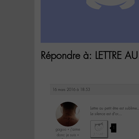
Répondre à: LETTRE AU 
16 mars 2016 à 18:53
Lettre au petit être est subli
Le silence est d’or…
1
gagoo « j’aime
donc je suis »