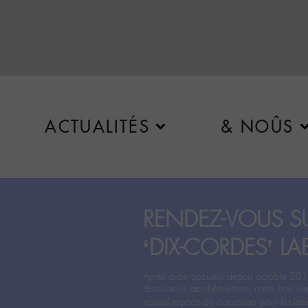
ACTUALITÉS
& NOÛS
RENDEZ-VOUS SU
‘DIX-CORDES’ LA
Après avoir accueilli depuis octobre 201
discussions labohémiennes, notre bon vie
nouvel espace de discussion pour les labo