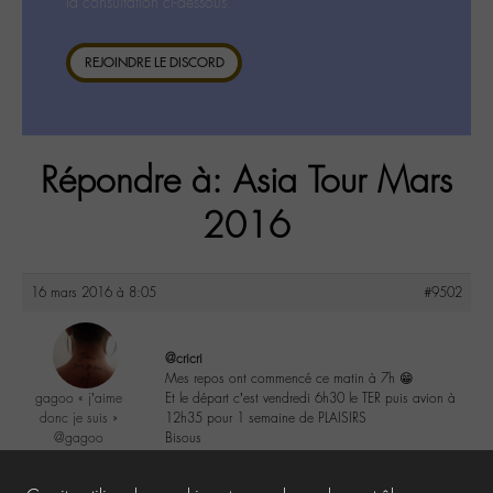
la consultation ci-dessous.
REJOINDRE LE DISCORD
Répondre à: Asia Tour Mars
2016
16 mars 2016 à 8:05
#9502
@cricri
Mes repos ont commencé ce matin à 7h 😁
gagoo « j’aime
Et le départ c’est vendredi 6h30 le TER puis avion à
donc je suis »
12h35 pour 1 semaine de PLAISIRS
@gagoo
Bisous
Labohémien
2367 messages
3