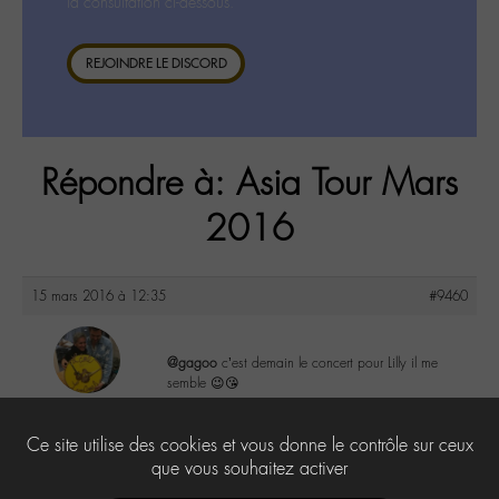
la consultation ci-dessous.
REJOINDRE LE DISCORD
Répondre à: Asia Tour Mars
2016
15 mars 2016 à 12:35
#9460
@gagoo
c’est demain le concert pour Lilly il me
semble 😉😘
maguy
@maguy
1
Ce site utilise des cookies et vous donne le contrôle sur ceux
Labohémien
3168 messages
que vous souhaitez activer