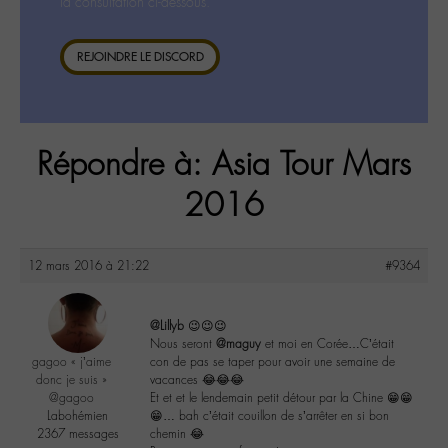
la consultation ci-dessous.
REJOINDRE LE DISCORD
Répondre à: Asia Tour Mars
2016
12 mars 2016 à 21:22
#9364
@Lillyb
😉😉😉
Nous seront
@maguy
et moi en Corée…C’était
gagoo « j’aime
con de pas se taper pour avoir une semaine de
donc je suis »
vacances 😂😂😂
@gagoo
Et et et le lendemain petit détour par la Chine 😁😁
Labohémien
😁… bah c’était couillon de s’arrêter en si bon
2367 messages
chemin 😂