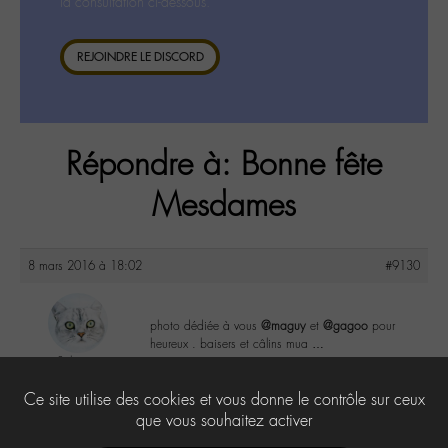
la consultation ci-dessous.
REJOINDRE LE DISCORD
Répondre à: Bonne fête
Mesdames
8 mars 2016 à 18:02
#9130
photo dédiée à vous
@maguy
et
@gagoo
pour
heureux . baisers et câlins mua …
Sylvia
@sylviaeugenia
3
Ce site utilise des cookies et vous donne le contrôle sur ceux
Labohémien
279 messages
que vous souhaitez activer