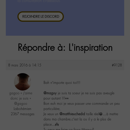
la consultation ci-dessous.
REJOINDRE LE DISCORD
Répondre à: L'inspiration
8 mars 2016 à 14:15
#9128
Bah n’importe quoi toi!!!
gagoo « j’aime
@maguy
je suis ta soeur je ne suis pas aveugle
donc je suis »
pour autant !!!👀
@gagoo
Bon euh moi je veux passer une commande un peu
Labohémien
particulière,
2367 messages
Je veux un
@matthieuchedid
taille réel😁…à mettre
dans ma chambre,c’est la ou il y a le plus de
place…👼
Tu peux me faire ça fissa Maguy?