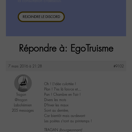
la consultation ci-dessous.
REJOINDRE LE DISCORD
Répondre à: EgoTruisme
7 mars 2016 à 21:28
#9102
Oh ! L’idée culottée !
Plan ! T’es là fais-ce et…
Tragan
Pan ! Chambre en l’air !
@tragan
Divers les mots
Labohémien
D’hiver les maux
205 messages
Sont au derrière,
Car bientôt mais au-devant
Les poètes s’ront au printemps !
TRAGAN
(bourgeonnant)