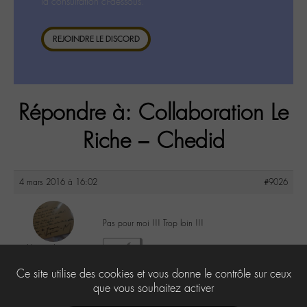
la consultation ci-dessous.
REJOINDRE LE DISCORD
Répondre à: Collaboration Le
Riche – Chedid
4 mars 2016 à 16:02
#9026
Pas pour moi !!! Trop loin !!!
VirginieLayet
2
@virginiel
Ce site utilise des cookies et vous donne le contrôle sur ceux
Labohémien
138 messages
que vous souhaitez activer