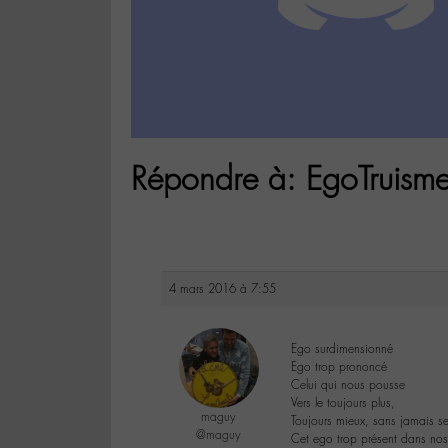
Répondre à: EgoTruism
4 mars 2016 à 7:55
Ego surdimensionné
Ego trop prononcé
Celui qui nous pousse
Vers le toujours plus,
maguy
Toujours mieux, sans jamais s
@maguy
Cet ego trop présent dans nos