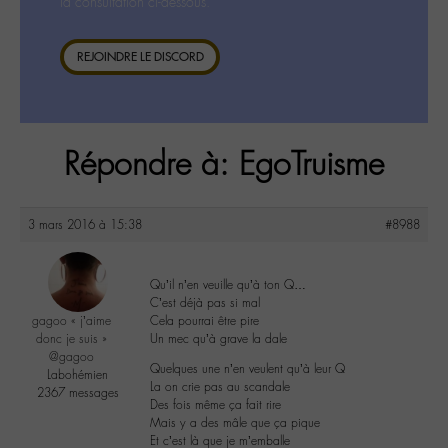
la consultation ci-dessous.
REJOINDRE LE DISCORD
Répondre à: EgoTruisme
3 mars 2016 à 15:38
#8988
Qu’il n’en veuille qu’à ton Q…
C’est déjà pas si mal
gagoo « j’aime
Cela pourrai être pire
donc je suis »
Un mec qu’à grave la dale
@gagoo
Quelques une n’en veulent qu’à leur Q
Labohémien
La on crie pas au scandale
2367 messages
Des fois même ça fait rire
Mais y a des mâle que ça pique
Et c’est là que je m’emballe