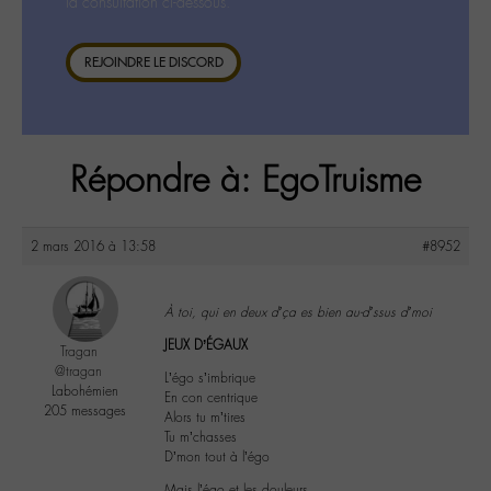
la consultation ci-dessous.
REJOINDRE LE DISCORD
Répondre à: EgoTruisme
2 mars 2016 à 13:58
#8952
À toi, qui en deux d’ça es bien au-d’ssus d’moi
JEUX D’ÉGAUX
Tragan
@tragan
L’égo s’imbrique
Labohémien
En con centrique
205 messages
Alors tu m’tires
Tu m’chasses
D’mon tout à l’égo
Mais l’égo et les douleurs