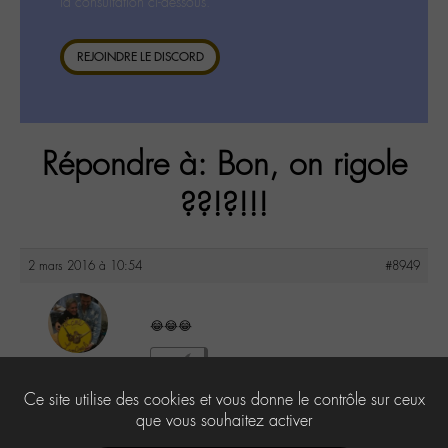
la consultation ci-dessous.
REJOINDRE LE DISCORD
Répondre à: Bon, on rigole
??!?!!!
2 mars 2016 à 10:54
#8949
😂😂😂
maguy
1
@maguy
Ce site utilise des cookies et vous donne le contrôle sur ceux
Labohémien
3168 messages
que vous souhaitez activer