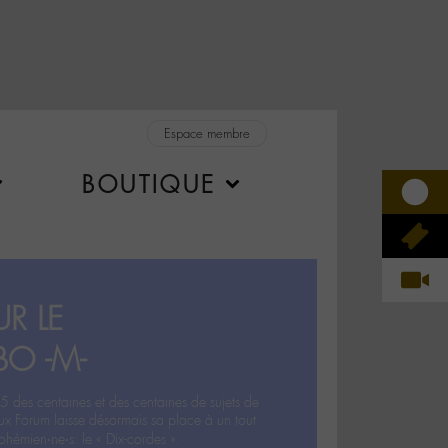
Espace membre
BOUTIQUE
R LE
BO -M-
5 des centaines et des centaines de sujets de
ux Forum laisse désormais sa place à un tout
hémien‧ne‧s: le « Dix-cordes ».