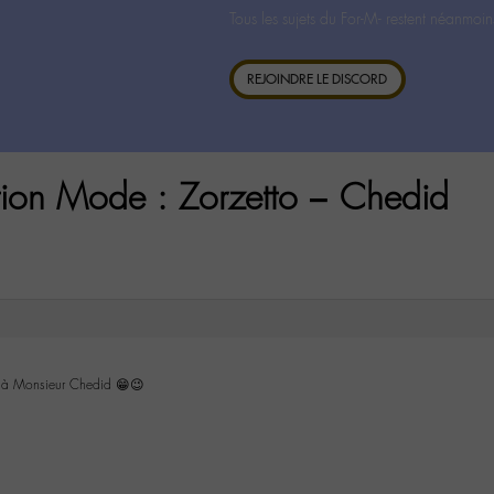
Tous les sujets du For-M- restent néanmoin
REJOINDRE LE DISCORD
tion Mode : Zorzetto – Chedid
 à Monsieur Chedid 😁😉