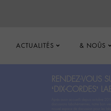
ACTUALITÉS
& NOÛS
RENDEZ-VOUS SU
‘DIX-CORDES’ LA
Après avoir accueilli depuis octobre 201
discussions labohémiennes, notre bon vie
nouvel espace de discussion pour les labo