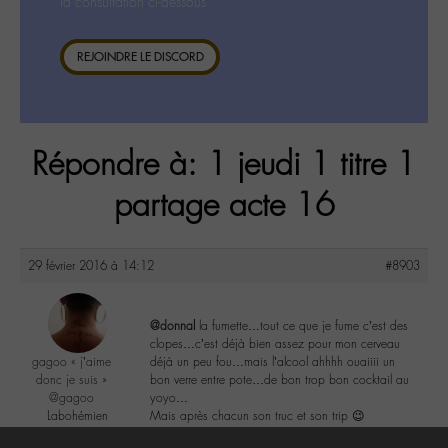
la consultation ci-dessous.
REJOINDRE LE DISCORD
Répondre à: 1 jeudi 1 titre 1
partage acte 16
29 février 2016 à 14:12
#8903
@donnal
la fumette…tout ce que je fume c’est des
clopes…c’est déjà bien assez pour mon cerveau
gagoo « j’aime
déjà un peu fou…mais l’alcool ahhhh ouaiiii un
donc je suis »
bon verre entre pote…de bon trop bon cocktail au
@gagoo
yoyo…
Labohémien
Mais après chacun son truc et son trip 😉
2367 messages