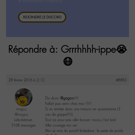
la consultation ci-dessous.
REJOINDRE LE DISCORD
Répondre à: Grrrhhhh-ippe😭
😷
28 février 2016 à 2:12
#8883
Dis donc
@gagoo
!!!!
Fallait pas venir chez moi !!!!!
maguy
Tu es rentrée dans une maison en quarantaine (3
@maguy
cas de grippe!!!!)
Labohémien
Tout ça pour pas aller bosser: tsssss,c’est laid
3168 messages
Aller courage mo ser
Moi je vois du positif là-dedans: la perte de poids