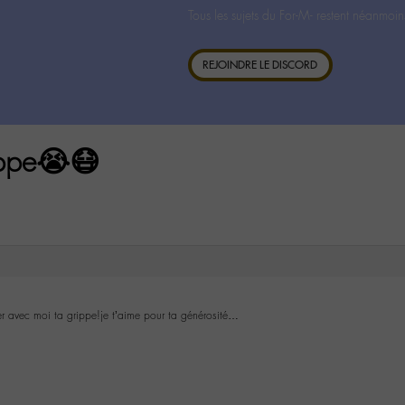
Tous les sujets du For-M- restent néanmoin
REJOINDRE LE DISCORD
ippe😭😷
r avec moi ta grippe!je t’aime pour ta générosité…