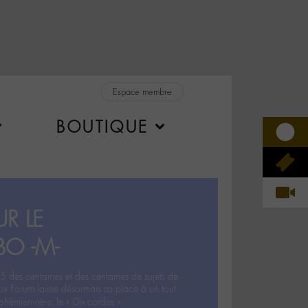
Espace membre
BOUTIQUE
R LE
BO -M-
5 des centaines et des centaines de sujets de
ux Forum laisse désormais sa place à un tout
hémien‧ne‧s: le « Dix-cordes ».