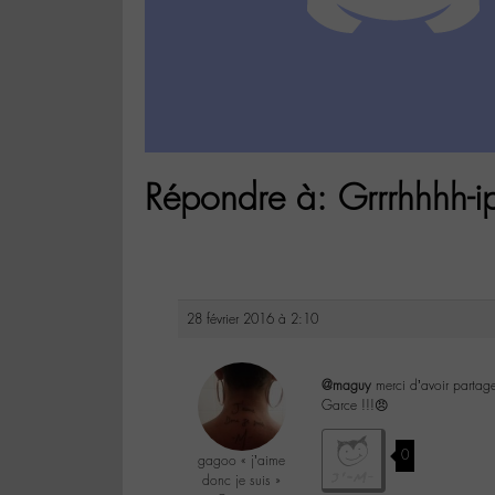
Répondre à: Grrrhhhh-
28 février 2016 à 2:10
@maguy
merci d’avoir partage
Garce !!!😠
0
gagoo « j’aime
donc je suis »