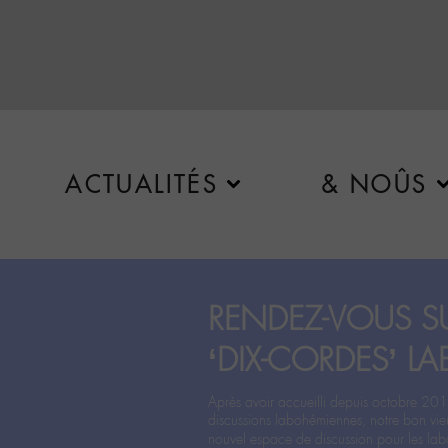
ACTUALITÉS
& NOÛS
RENDEZ-VOUS SU
‘DIX-CORDES’ LA
Après avoir accueilli depuis octobre 201
discussions labohémiennes, notre bon vie
nouvel espace de discussion pour les labo