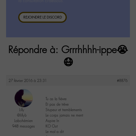
la consultation ci-dessous.
REJOINDRE LE DISCORD
Répondre à: Grrrhhhh-ippe😭
😷
27 février 2016 à 23:31
#8876
Tu as la fièvre
Et pas de trêve
Lilly
Stupeur et tremblements
@lillyb
Le corps jamais ne ment
Labohémien
Aspire In
948 messages
KO Out
Le mal a dit